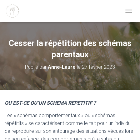
DÉPLI
Cesser la répétition des schémas
parentaux
Publié par
Anne-Laure
le
27 février 2023
QU’EST-CE QU’UN SCHEMA REPETITIF ?
Les « schémas comportementaux » ou « schémas
répétitifs » se caractérisent comme le fait pour un individu
de reproduire sur son entourage des situations vécues lors
de son enfance, des comportements qu’il a subis ou